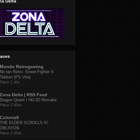
na Delta
laces
Mundo Retrogaming
No tan Retro: Street Fighter X
Tekken (PS Vita)
Hace 1 día
Zona Delta | RSS Feed
Dragon Quest I HD-2D Remake
Hace 2 días
Colonia9
THE ELDER SCROLLS IV:
OBLIVION
Hace 2 días