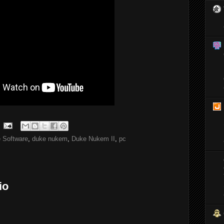
 Software
,
duke nukem
,
Duke Nukem II
,
pc
io