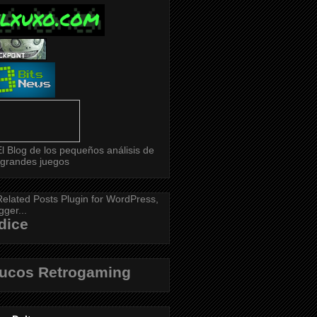
dice
rucos Retrogaming