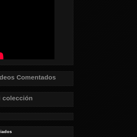
ídeos Comentados
 colección
liados