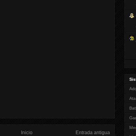
Si
Adq
Ata
Bat
Ga
Meg
Inicio
Entrada antigua