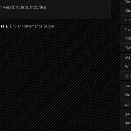
Mel
r versión para móviles
Mie
Nin
rse a:
Enviar comentarios (Atom)
No 
PS
Pla
SG
Seg
Sup
Tur
Vid
ZX
ga
ga