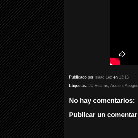
Publicado por
Isaac Lez
en
13:16
Etiquetas:
3D Realms
,
Acción
,
Apogee
No hay comentarios:
Publicar un comentar