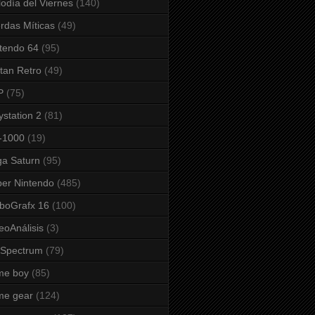
odía del Viernes
(140)
rdas Míticas
(49)
tendo 64
(95)
tan Retro
(49)
P
(75)
ystation 2
(81)
-1000
(19)
a Saturn
(95)
er Nintendo
(485)
boGrafx 16
(100)
eoAnálisis
(3)
 Spectrum
(79)
me boy
(85)
me gear
(124)