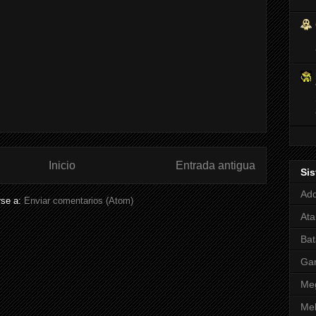
Inicio
Entrada antigua
Si
Adq
rse a:
Enviar comentarios (Atom)
Ata
Bat
Ga
Meg
Mel