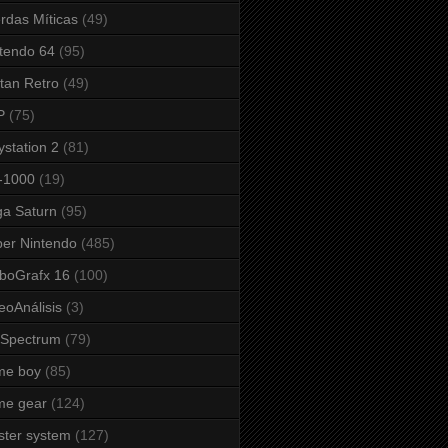
rdas Míticas
(49)
tendo 64
(95)
tan Retro
(49)
P
(75)
ystation 2
(81)
-1000
(19)
a Saturn
(95)
er Nintendo
(485)
boGrafx 16
(100)
eoAnálisis
(3)
 Spectrum
(79)
me boy
(85)
me gear
(124)
ter system
(127)