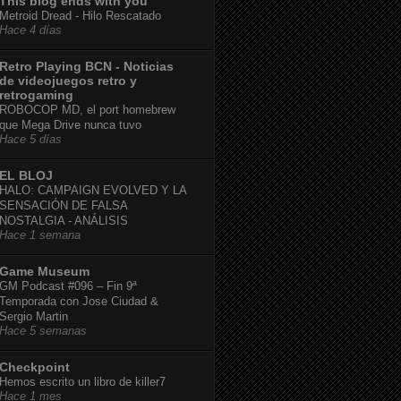
This blog ends with you
Metroid Dread - Hilo Rescatado
Hace 4 días
Retro Playing BCN - Noticias
de videojuegos retro y
retrogaming
ROBOCOP MD, el port homebrew
que Mega Drive nunca tuvo
Hace 5 días
EL BLOJ
HALO: CAMPAIGN EVOLVED Y LA
SENSACIÓN DE FALSA
NOSTALGIA - ANÁLISIS
Hace 1 semana
Game Museum
GM Podcast #096 – Fin 9ª
Temporada con Jose Ciudad &
Sergio Martin
Hace 5 semanas
Checkpoint
Hemos escrito un libro de killer7
Hace 1 mes