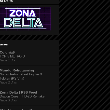
na Delta
laces
Colonia9
TOP 5 METROID
Hace 1 día
Mundo Retrogaming
No tan Retro: Street Fighter X
Tekken (PS Vita)
Hace 2 días
Zona Delta | RSS Feed
Dragon Quest I HD-2D Remake
Hace 3 días