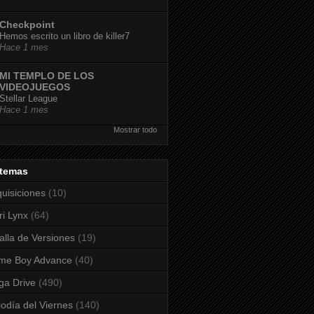
Checkpoint
Hemos escrito un libro de killer7
Hace 1 mes
MI TEMPLO DE LOS
VIDEOJUEGOS
Stellar League
Hace 1 mes
Mostrar todo
stemas
uisiciones
(10)
ri Lynx
(64)
alla de Versiones
(19)
me Boy Advance
(40)
a Drive
(490)
odía del Viernes
(140)