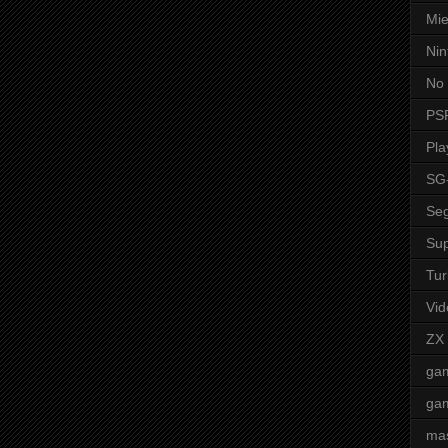
Mie
Nin
No 
PS
Pla
SG
Seg
Sup
Tur
Vid
ZX
ga
ga
mas