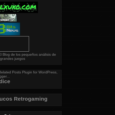
dice
rucos Retrogaming