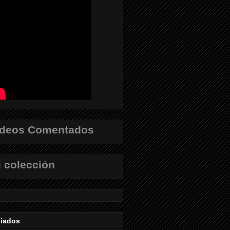
ídeos Comentados
 colección
liados