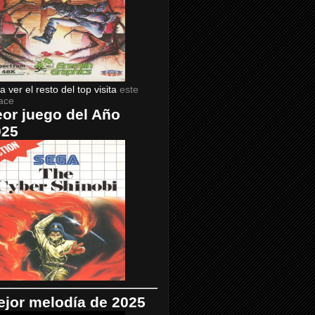
a ver el resto del top visita
este
ace
or juego del Año
025
jor melodía de 2025