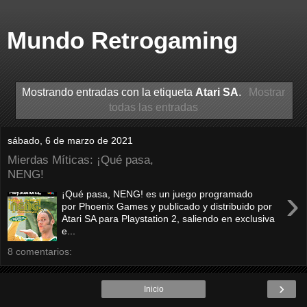
Mundo Retrogaming
Mostrando entradas con la etiqueta
Atari SA
.
Mostrar
todas las entradas
sábado, 6 de marzo de 2021
Mierdas Míticas: ¡Qué pasa,
NENG!
›
¡Qué pasa, NENG! es un juego programado
por Phoenix Games y publicado y distribuido por
Atari SA para Playstation 2, saliendo en exclusiva
e...
8 comentarios:
›
Inicio