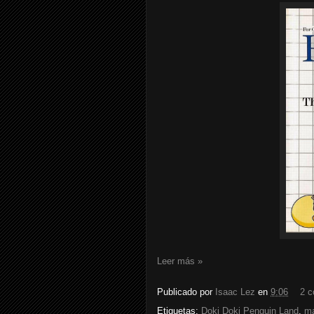
Leer más »
Publicado por
Isaac Lez
en
9:06
2 c
Etiquetas:
Doki Doki Penguin Land
,
ma