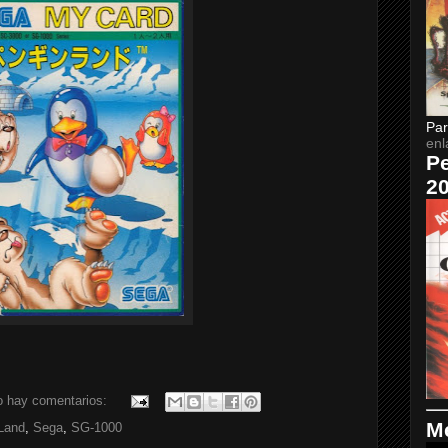
Par
enl
Pe
2
o hay comentarios:
Me
Land
,
Sega
,
SG-1000