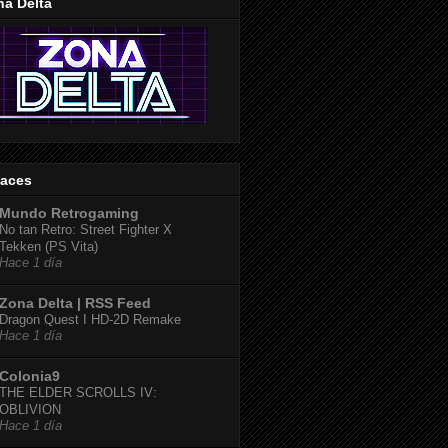
na Delta
laces
Mundo Retrogaming
No tan Retro: Street Fighter X
Tekken (PS Vita)
Hace 1 día
Zona Delta | RSS Feed
Dragon Quest I HD-2D Remake
Hace 1 día
Colonia9
THE ELDER SCROLLS IV:
OBLIVION
Hace 1 día