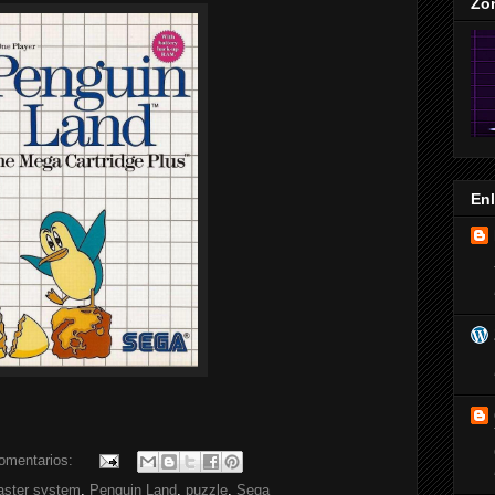
Zo
En
omentarios:
ster system
,
Penguin Land
,
puzzle
,
Sega