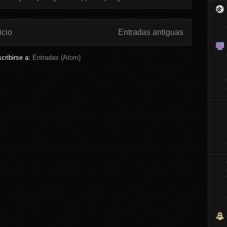
icio
Entradas antiguas
cribirse a:
Entradas (Atom)