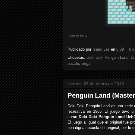
Leer más »
Publicado por
Isaac Lez
en
8:39
6 c
Etiquetas:
Doki Doki Penguin Land
,
Do
puzzle
,
Sega
viernes, 23 de enero de 2015
Penguin Land (Maste
Doki Doki Penguin Land es una serie 
recreativa en 1985. El juego tuvo 
como
Doki Doki Penguin Land Uch
El juego al igual que el original fue
una digna secuela del original, por lo