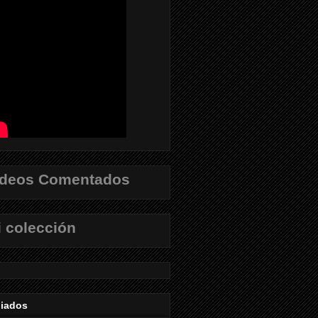
ídeos Comentados
 colección
liados