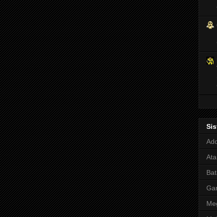
Si
Adq
Ata
Bat
Ga
Meg