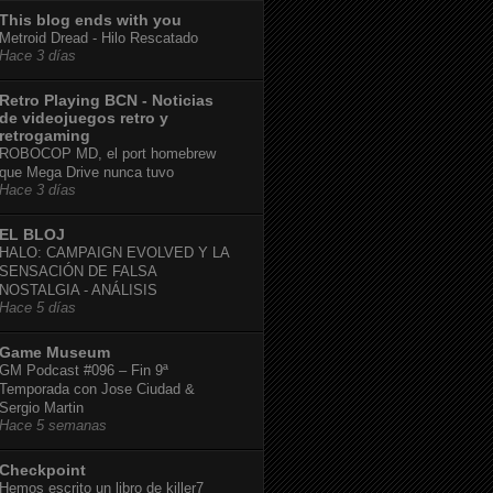
This blog ends with you
Metroid Dread - Hilo Rescatado
Hace 3 días
Retro Playing BCN - Noticias
de videojuegos retro y
retrogaming
ROBOCOP MD, el port homebrew
que Mega Drive nunca tuvo
Hace 3 días
EL BLOJ
HALO: CAMPAIGN EVOLVED Y LA
SENSACIÓN DE FALSA
NOSTALGIA - ANÁLISIS
Hace 5 días
Game Museum
GM Podcast #096 – Fin 9ª
Temporada con Jose Ciudad &
Sergio Martin
Hace 5 semanas
Checkpoint
Hemos escrito un libro de killer7