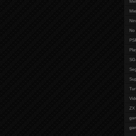
Mel
Mie
Nin
No 
PS
Pla
SG
Seg
Sup
Tur
Vid
ZX
ga
ga