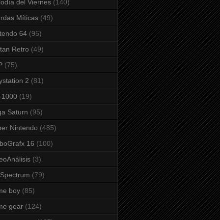
odía del Viernes
(140)
rdas Míticas
(49)
tendo 64
(95)
tan Retro
(49)
P
(75)
ystation 2
(81)
-1000
(19)
a Saturn
(95)
er Nintendo
(485)
boGrafx 16
(100)
eoAnálisis
(3)
 Spectrum
(79)
me boy
(85)
me gear
(124)