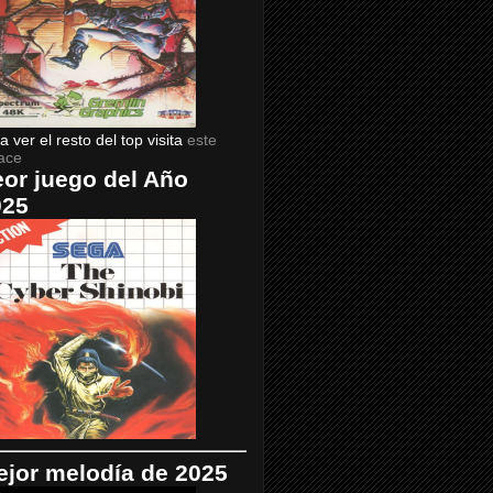
a ver el resto del top visita
este
ace
or juego del Año
025
jor melodía de 2025