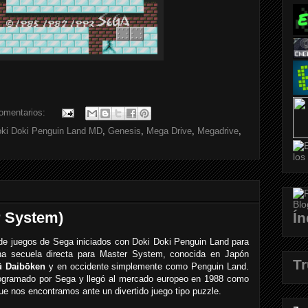
omentarios:
ki Doki Penguin Land MD
,
Genesis
,
Mega Drive
,
Megadrive
,
r System)
Ín
de juegos de Sega iniciados con Doki Doki Penguin Land para
una secuela directa para Master System, conocida en Japón
T
ū Daibōken
y en occidente simplemente como Penguin Land.
 programado por Sega y llegó al mercado europeo en 1988 como
 que nos encontramos ante un divertido juego tipo puzzle.