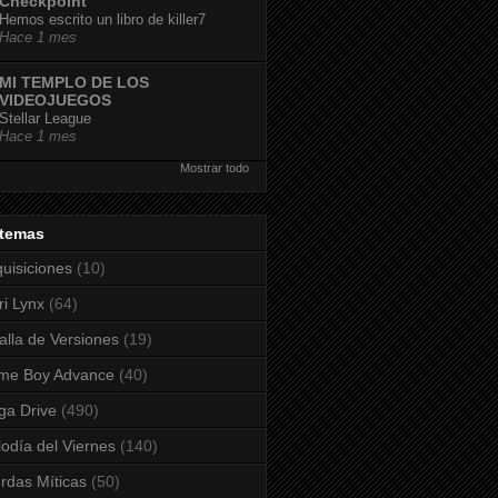
Checkpoint
Hemos escrito un libro de killer7
Hace 1 mes
MI TEMPLO DE LOS
VIDEOJUEGOS
Stellar League
Hace 1 mes
Mostrar todo
stemas
uisiciones
(10)
ri Lynx
(64)
alla de Versiones
(19)
me Boy Advance
(40)
a Drive
(490)
odía del Viernes
(140)
rdas Míticas
(50)