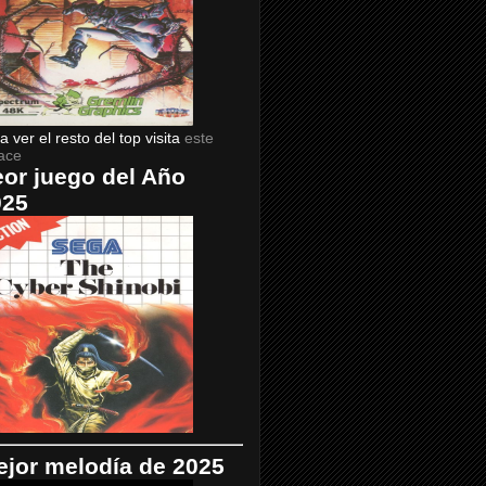
a ver el resto del top visita
este
ace
or juego del Año
025
jor melodía de 2025