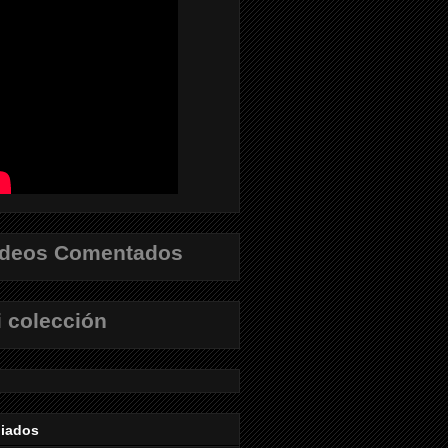
ídeos Comentados
 colección
liados