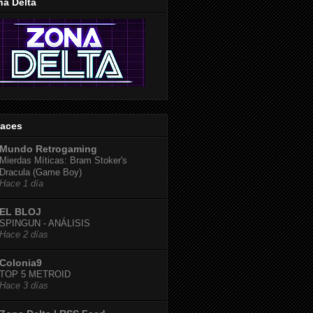
na Delta
laces
Mundo Retrogaming
Mierdas Míticas: Bram Stoker's
Dracula (Game Boy)
Hace 1 día
EL BLOJ
SPINGUN - ANÁLISIS
Hace 2 días
Colonia9
TOP 5 METROID
Hace 3 días