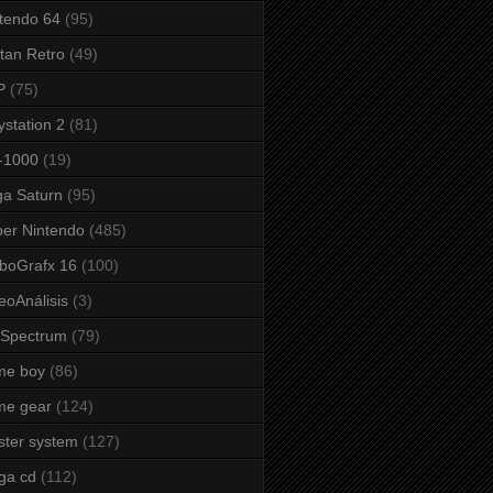
tendo 64
(95)
tan Retro
(49)
P
(75)
ystation 2
(81)
-1000
(19)
a Saturn
(95)
er Nintendo
(485)
boGrafx 16
(100)
eoAnálisis
(3)
 Spectrum
(79)
me boy
(86)
me gear
(124)
ter system
(127)
ga cd
(112)