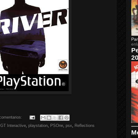
Par
enl
Pe
2
comentarios:
,
GT Interactive
,
playstation
,
PSOne
,
psx
,
Reflections
Me