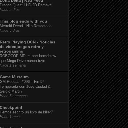
Zona Delta | RSS Feed
Dragon Quest I HD-2D Remake
Hace 5 días
This blog ends with you
Metroid Dread - Hilo Rescatado
Hace 6 días
Retro Playing BCN - Noticias
de videojuegos retro y
retrogaming
ROBOCOP MD, el port homebrew
que Mega Drive nunca tuvo
Hace 1 semana
Game Museum
GM Podcast #096 – Fin 9ª
Temporada con Jose Ciudad &
Sergio Martin
Hace 5 semanas
Checkpoint
Hemos escrito un libro de killer7
Hace 1 mes