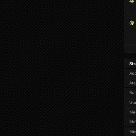
Si
Adq
Ata
Bat
Ga
Meg
Mel
Mie