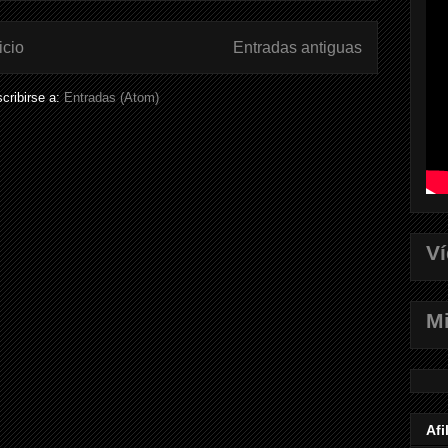
icio
Entradas antiguas
cribirse a:
Entradas (Atom)
V
Mi
Afi