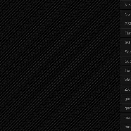
Nin
No 
PS
Pla
SG
Seg
Sup
Tur
Vid
ZX
ga
ga
mas
me