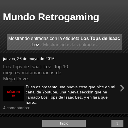
Mundo Retrogaming
Mostrando entradas con la etiqueta
Los Tops de Isaac
Lez
.
Mostrar todas las entradas
jueves, 26 de mayo de 2016
Los Tops de Isaac Lez: Top 10
mejores matamarcianos de
Mega Drive.
›
Pues os presento una nueva cosa que hice en mi
canal de Youtube, una nueva sección que he
llamado Los Tops de Isaac Lez, y en lara que
haré...
4 comentarios:
›
Inicio