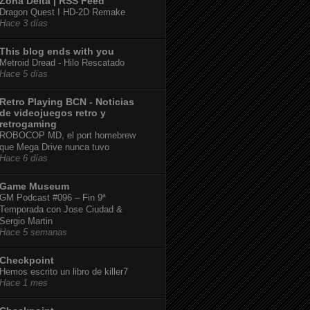
Zona Delta | RSS Feed
Dragon Quest I HD-2D Remake
Hace 3 días
This blog ends with you
Metroid Dread - Hilo Rescatado
Hace 5 días
Retro Playing BCN - Noticias
de videojuegos retro y
retrogaming
ROBOCOP MD, el port homebrew
que Mega Drive nunca tuvo
Hace 6 días
Game Museum
GM Podcast #096 – Fin 9ª
Temporada con Jose Ciudad &
Sergio Martin
Hace 5 semanas
Checkpoint
Hemos escrito un libro de killer7
Hace 1 mes