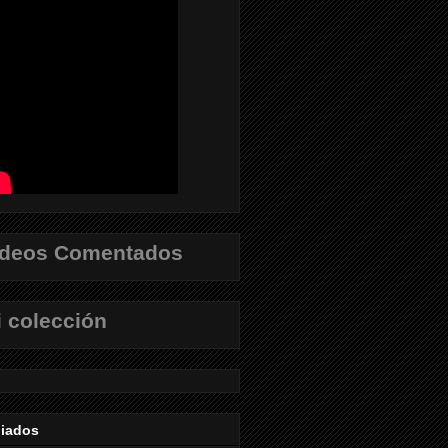
ídeos Comentados
 colección
liados