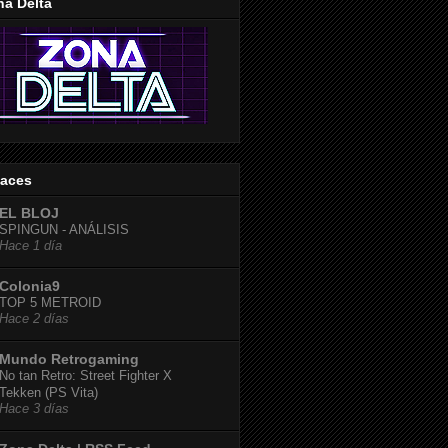
na Delta
laces
EL BLOJ
SPINGUN - ANÁLISIS
Hace 1 día
Colonia9
TOP 5 METROID
Hace 2 días
Mundo Retrogaming
No tan Retro: Street Fighter X
Tekken (PS Vita)
Hace 3 días