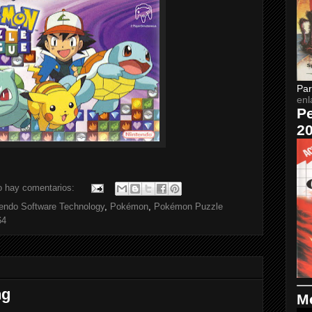
Par
enl
Pe
2
o hay comentarios:
endo Software Technology
,
Pokémon
,
Pokémon Puzzle
64
ng
Me