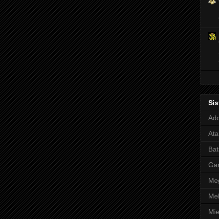
Si
Adq
Ata
Bat
Ga
Meg
Mel
Mie