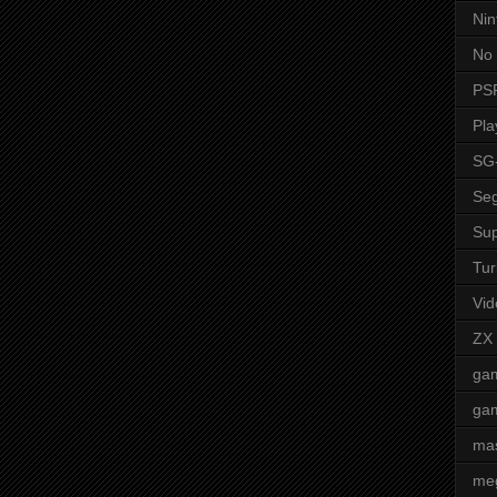
Nin
No 
PS
Pla
SG
Seg
Sup
Tur
Vid
ZX
ga
ga
mas
me