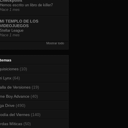
Checkpoint
Hemos escrito un libro de killer7
Hace 1 mes
MI TEMPLO DE LOS
VIDEOJUEGOS
Stellar League
Hace 1 mes
Mostrar todo
stemas
uisiciones
(10)
ri Lynx
(64)
alla de Versiones
(19)
me Boy Advance
(40)
a Drive
(490)
odía del Viernes
(140)
rdas Míticas
(50)