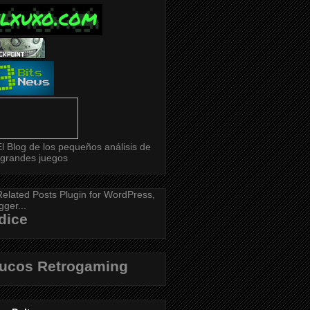
dice
rucos Retrogaming