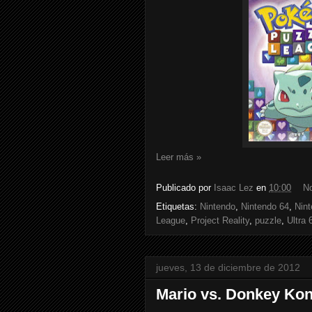
Leer más »
Publicado por
Isaac Lez
en
10:00
N
Etiquetas:
Nintendo
,
Nintendo 64
,
Nint
League
,
Project Reality
,
puzzle
,
Ultra 
jueves, 13 de diciembre de 2012
Mario vs. Donkey Ko