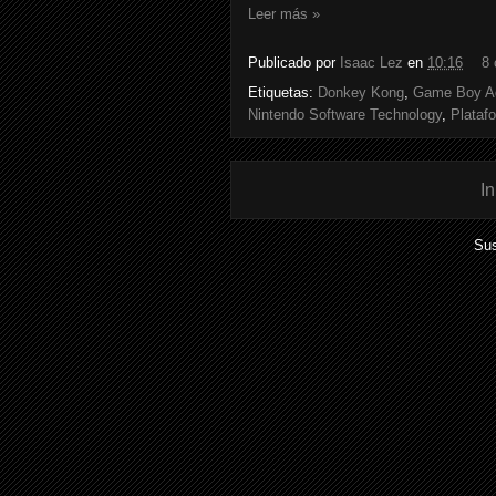
Leer más »
Publicado por
Isaac Lez
en
10:16
8 
Etiquetas:
Donkey Kong
,
Game Boy A
Nintendo Software Technology
,
Plataf
In
Sus