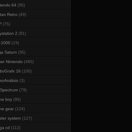
tendo 64
(95)
tan Retro
(49)
P
(75)
ystation 2
(81)
-1000
(19)
a Saturn
(95)
er Nintendo
(485)
boGrafx 16
(100)
eoAnálisis
(3)
 Spectrum
(79)
me boy
(86)
me gear
(124)
ter system
(127)
ga cd
(112)