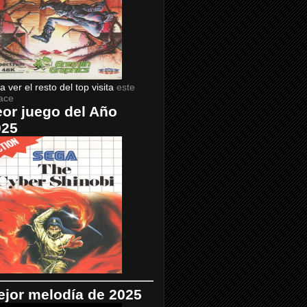
a ver el resto del top visita
este
ace
or juego del Año
025
jor melodía de 2025