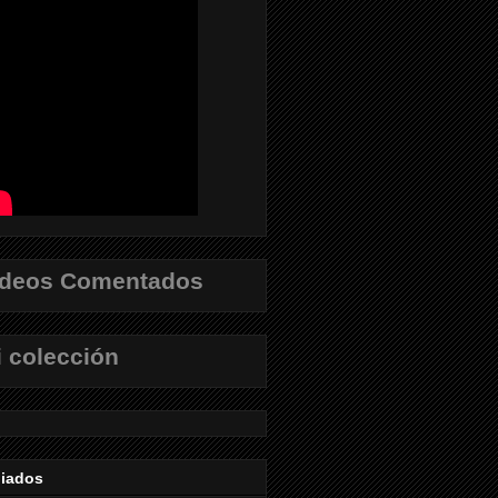
ídeos Comentados
 colección
liados