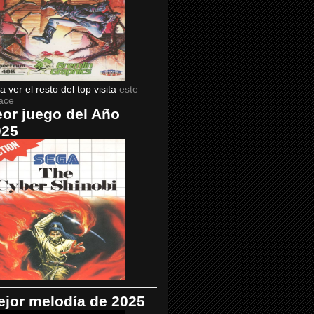
a ver el resto del top visita
este
ace
or juego del Año
025
jor melodía de 2025