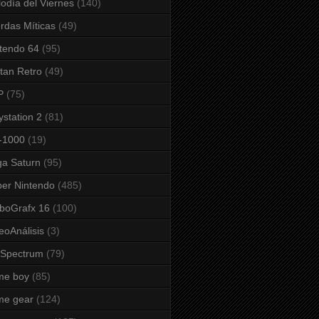
odía del Viernes
(140)
rdas Míticas
(49)
tendo 64
(95)
tan Retro
(49)
P
(75)
ystation 2
(81)
-1000
(19)
a Saturn
(95)
er Nintendo
(485)
boGrafx 16
(100)
eoAnálisis
(3)
 Spectrum
(79)
me boy
(85)
me gear
(124)