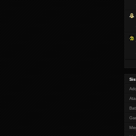
Si
Adq
Ata
Bat
Ga
Meg