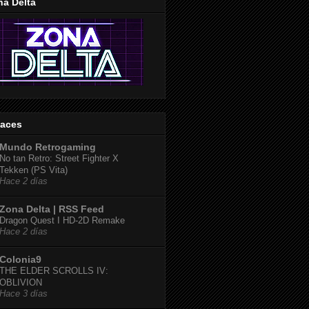
na Delta
laces
Mundo Retrogaming
No tan Retro: Street Fighter X
Tekken (PS Vita)
Hace 2 días
Zona Delta | RSS Feed
Dragon Quest I HD-2D Remake
Hace 2 días
Colonia9
THE ELDER SCROLLS IV:
OBLIVION
Hace 3 días