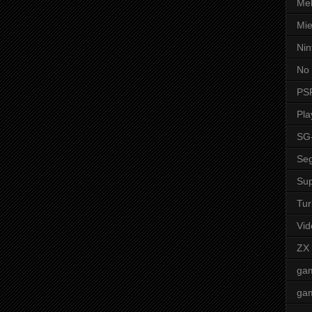
Mel
Mie
Nin
No 
PS
Pla
SG
Seg
Sup
Tur
Vid
ZX
ga
ga