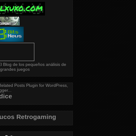
dice
rucos Retrogaming