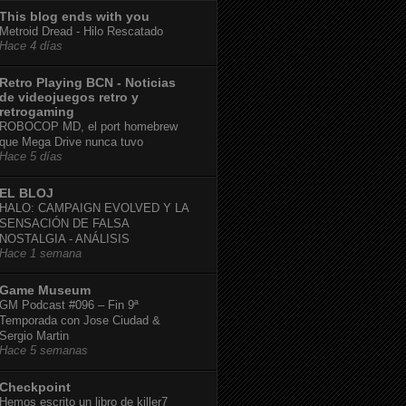
This blog ends with you
Metroid Dread - Hilo Rescatado
Hace 4 días
Retro Playing BCN - Noticias
de videojuegos retro y
retrogaming
ROBOCOP MD, el port homebrew
que Mega Drive nunca tuvo
Hace 5 días
EL BLOJ
HALO: CAMPAIGN EVOLVED Y LA
SENSACIÓN DE FALSA
NOSTALGIA - ANÁLISIS
Hace 1 semana
Game Museum
GM Podcast #096 – Fin 9ª
Temporada con Jose Ciudad &
Sergio Martin
Hace 5 semanas
Checkpoint
Hemos escrito un libro de killer7