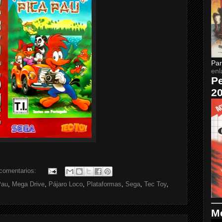
Par
enl
Pe
2
comentarios:
Pau
,
Mega Drive
,
Pájaro Loco
,
Plataformas
,
Sega
,
Tec Toy
,
Me