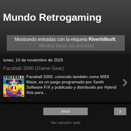
Mundo Retrogaming
Mostrando entradas con la etiqueta
Riverhillsoft
.
Mostrar todas las entradas
lunes, 10 de noviembre de 2025
Faceball 2000 (Game Gear)
›
Faceball 2000, conocido también como MIDI
Maze, es un juego programado por Xanth
Software F/X y publicado y distribuido por Hybrid
Arts para...
›
Inicio
Ver versión web