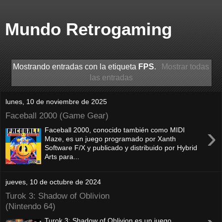
Mundo Retrogaming
Mostrando entradas con la etiqueta
FPS
.
Mostrar todas
las entradas
lunes, 10 de noviembre de 2025
Faceball 2000 (Game Gear)
›
Faceball 2000, conocido también como MIDI
Maze, es un juego programado por Xanth
Software F/X y publicado y distribuido por Hybrid
Arts para...
jueves, 10 de octubre de 2024
Turok 3: Shadow of Oblivion
(Nintendo 64)
Turok 3: Shadow of Oblivion es un juego