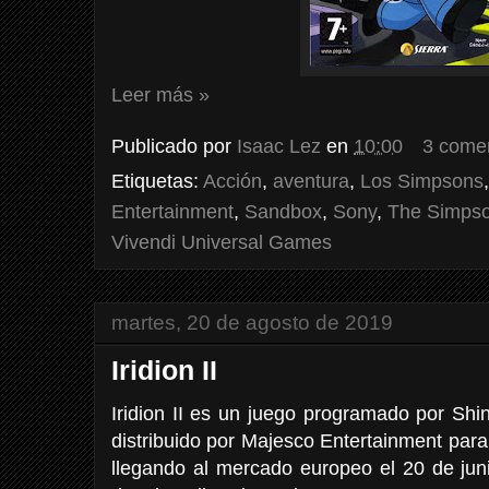
Leer más »
Publicado por
Isaac Lez
en
10:00
3 come
Etiquetas:
Acción
,
aventura
,
Los Simpsons
Entertainment
,
Sandbox
,
Sony
,
The Simps
Vivendi Universal Games
martes, 20 de agosto de 2019
Iridion II
Iridion II es un juego programado por Shi
distribuido por Majesco Entertainment pa
llegando al mercado europeo el 20 de ju