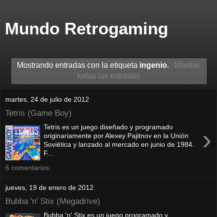
Mundo Retrogaming
Mostrando entradas con la etiqueta
ingenio
.
Mostrar
todas las entradas
martes, 24 de julio de 2012
Tetris (Game Boy)
Tetris es un juego diseñado y programado
›
originariamente por Alexey Pajitnov en la Unión
Soviética y lanzado al mercado en junio de 1984.
F...
6 comentarios:
jueves, 19 de enero de 2012
Bubba 'n' Stix (Megadrive)
Bubba 'n' Stix es un juego programado y