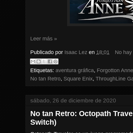
Leer más »
Publicado por
Isaac Lez
en
18:01
No hay
Etiquetas:
aventura gráfica
,
Forgotton Ann
No tan Retro
,
Square Enix
,
ThroughLine G
sábado, 26 de diciembre de 2020
No tan Retro: Octopath Trave
Switch)