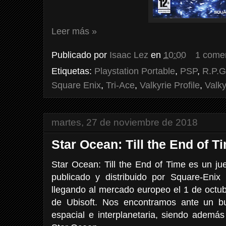
Leer más »
Publicado por
Isaac Lez
en
10:00
1 come
Etiquetas:
Playstation Portable
,
PSP
,
R.P.G
Square Enix
,
Tri-Ace
,
Valkyrie Profile
,
Valky
martes, 27 de noviembre de 2018
Star Ocean: Till the End of T
Star Ocean: Till the End of Time es un j
publicado y distribuido por Square-Enix
llegando al mercado europeo el 1 de octu
de Ubisoft. Nos encontramos ante un b
espacial e interplanetaria, siendo además