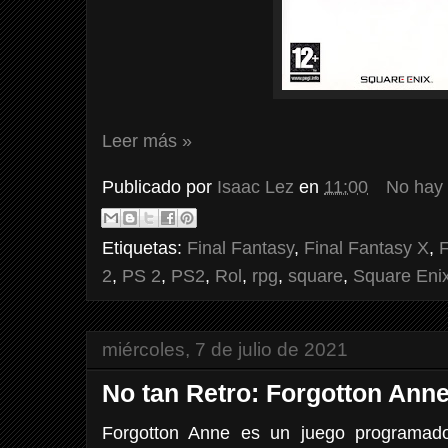
Leer más »
Publicado por
Isaac Lez
en
11:00
No hay
Etiquetas:
Final Fantasy
,
Final Fantasy X
,
F
2
,
PS 2
,
PS2
,
Rol
,
rpg
,
square
,
Square Eni
miércoles, 7 de julio de 2021
No tan Retro: Forgotton Anne
Forgotton Anne es un juego programad