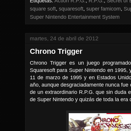
Etiquetas:
Action R.P.G.
,
R.P.G.
,
Secret of
square soft
,
squaresoft
,
super famicom
,
Su
Super Nintendo Entertainment System
martes, 24 de abril de 2012
Chrono Trigger
Chrono Trigger es un juego programado,
Squaresoft para Super Nintendo en 1995, y
11 de marzo de 1995 y en Estados Unido
año, aunque desgraciadamente nunca fue di
de un extraordinario R.P.G. que sin duda e
de Super Nintendo y quizás de toda la era d