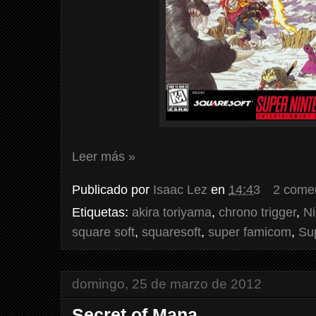
Leer más »
Publicado por
Isaac Lez
en
14:43
2 come
Etiquetas:
akira toriyama
,
chrono trigger
,
Ni
square soft
,
squaresoft
,
super famicom
,
Su
domingo, 25 de marzo de 2012
Secret of Mana