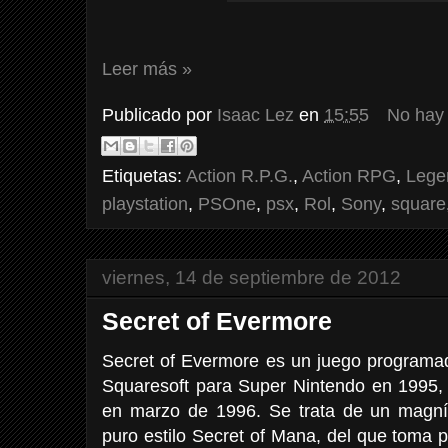
Leer más »
Publicado por
Isaac Lez
en
15:55
No hay
Etiquetas:
Action R.P.G.
,
Action RPG
,
Lege
playstation
,
PSOne
,
psx
,
Rol
,
Sony
,
square
viernes, 14 de septiembre de 2012
Secret of Evermore
Secret of Evermore es un juego programado
Squaresoft para Super Nintendo en 1995,
en marzo de 1996. Se trata de un magní
puro estilo Secret of Mana, del que toma 