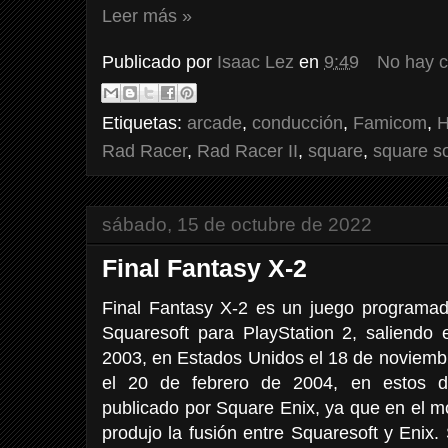
Leer más »
Publicado por
Isaac Lez
en
9:49
No hay 
Etiquetas:
arcade
,
conducción
,
Famicom
,
H
Rad Racer
,
Rad Racer II
,
square
,
square so
sábado, 15 de octubre de 2022
Final Fantasy X-2
Final Fantasy X-2 es un juego programado
Squaresoft para PlayStation 2, saliend
2003, en Estados Unidos el 18 de noviemb
el 20 de febrero de 2004, en estos dos
publicado por Square Enix, ya que en el 
produjo la fusión entre Squaresoft y Enix.