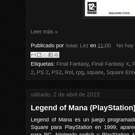
Leer más »
Publicado por
Isaac Lez
en
11:00
No hay
Etiquetas:
Final Fantasy
,
Final Fantasy X
,
F
2
,
PS 2
,
PS2
,
Rol
,
rpg
,
square
,
Square Eni
sábado, 2 de abril de 2022
Legend of Mana (PlayStation
Legend of Mana es un juego programado,
Square para PlayStation en 1999, apare
para PC, Nintendo switch y PlayStation 