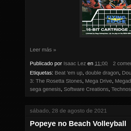
Leer más »
Publicado por
Isaac Lez
en
11:00
2 comen
Etiquetas:
Beat 'em up
,
double dragon
,
Dou
3: The Rosetta Stones
,
Mega Drive
,
Megad
sega genesis
,
Software Creations
,
Technos
sábado, 28 de agosto de 2021
Popeye no Beach Volleyball