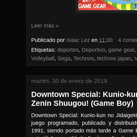
Leer más »
Publicado por
Isaac Lez
en
11:00
4 comen
Etiquetas:
deportes
,
Deportivo
,
game gear
Volleyball
,
Sega
,
Technos
,
technos japan
,
V
martes, 30 de enero de 2018
Downtown Special: Kunio-kun
Zenin Shuugou! (Game Boy)
Downtown Special: Kunio-kun no Jidaige
juego programado, publicado y distrib
1991, siendo portado más tarde a Game Bo