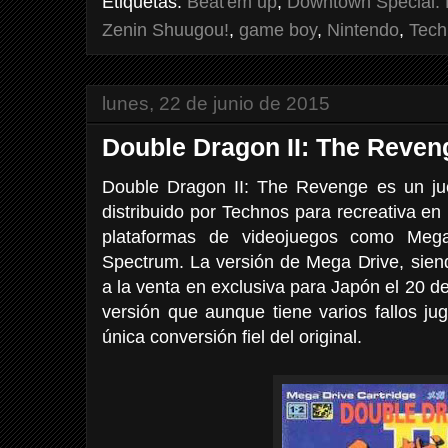
Etiquetas:
Beat'em up
,
Downtown Special: 
Zenin Shuugou!
,
game boy
,
Nintendo
,
Tech
lunes, 22 de junio de 2015
Double Dragon II: The Reven
Double Dragon II: The Revenge es un ju
distribuido por Technos para recreativa en
plataformas de videojuegos como Me
Spectrum. La versión de Mega Drive, siend
a la venta en exclusiva para Japón el 20 
versión que aunque tiene varios fallos jug
única conversión fiel del original.