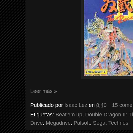
Leer más »
Publicado por
Isaac Lez
en
8:40
15 comen
Etiquetas:
Beat'em up
,
Double Dragon II: 
Drive
,
Megadrive
,
Palsoft
,
Sega
,
Technos