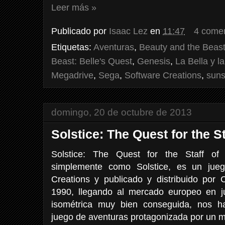
Leer más »
Publicado por
Isaac Lez
en
11:47
4 comen
Etiquetas:
Aventuras
,
Beauty and the Beas
Beast: Belle's Quest
,
Genesis
,
La Bella y l
Megadrive
,
Sega
,
Software Creations
,
suns
domingo, 20 de octubre de 2013
Solstice: The Quest for the S
Solstice: The Quest for the Staff of
simplemente como Solstice, es un jue
Creations y publicado y distribuido po
1990, llegando al mercado europeo en j
isométrica muy bien conseguida, nos h
juego de aventuras protagonizada por un m