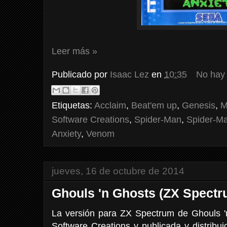
Leer más »
Publicado por
Isaac Lez
en
10:35
No hay
Etiquetas:
Acclaim
,
Beat'em up
,
Genesis
,
M
Software Creations
,
Spider-Man
,
Spider-M
Anxiety
,
Venom
jueves, 16 de octubre de 2014
Ghouls 'n Ghosts (ZX Spectr
La versión para ZX Spectrum de Ghouls 
Software Creations y publicada y distribu