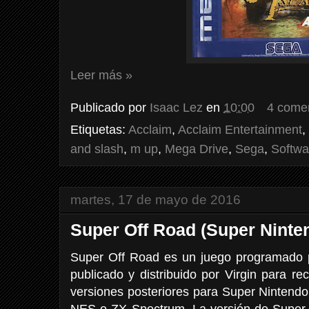
Leer más »
Publicado por
Isaac Lez
en
10:00
4 come
Etiquetas:
Acclaim
,
Acclaim Entertainment
,
and slash
,
m up
,
Mega Drive
,
Sega
,
Softwa
martes, 17 de mayo de 2016
Super Off Road (Super Ninte
Super Off Road es un juego programado 
publicado y distribuido por Virgin para r
versiones posteriores para Super Nintend
NES o ZX Spectrum. La versión de Super