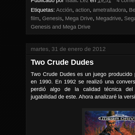
Publicado por
Isaac Lez
en
19:51
4 come
Etiquetas:
Acción
,
action
,
ametralladora
,
Be
film
,
Genesis
,
Mega Drive
,
Megadrive
,
Seg
Genesis and Mega Drive
martes, 31 de enero de 2012
Two Crude Dudes
Two Crude Dudes es un juego producido p
en 1990. En 1992 se realizó una convers
perdió algo de la calidad técnica del 
jugabilidad de este. Ahora analizaré la ver