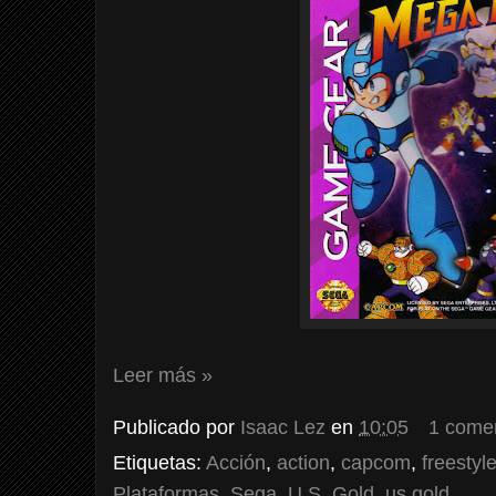
Leer más »
Publicado por
Isaac Lez
en
10:05
1 come
Etiquetas:
Acción
,
action
,
capcom
,
freestyl
Plataformas
,
Sega
,
U.S. Gold
,
us gold