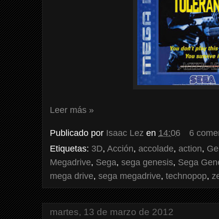
Leer más »
Publicado por
Isaac Lez
en
14:06
6 come
Etiquetas:
3D
,
Acción
,
accolade
,
action
,
Ge
Megadrive
,
Sega
,
sega genesis
,
Sega Gene
mega drive
,
sega megadrive
,
technopop
,
z
martes, 13 de marzo de 2012