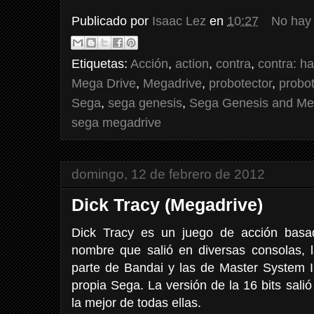
Publicado por
Isaac Lez
en
10:27
No hay
Etiquetas:
Acción
,
action
,
contra
,
contra: h
Mega Drive
,
Megadrive
,
probotector
,
probot
Sega
,
sega genesis
,
Sega Genesis and Me
sega megadrive
domingo, 12 de febrero de 2012
Dick Tracy (Megadrive)
Dick Tracy es un juego de acción basa
nombre que salió en diversas consolas
parte de Bandai y las de Master System I
propia Sega. La versión de la 16 bits salió
la mejor de todas ellas.