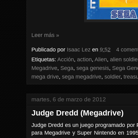
Leer más »
Publicado por
Isaac Lez
en
9:52
4 coment
Etiquetas:
Acción
,
action
,
Alien
,
alien soldie
Megadrive
,
Sega
,
sega genesis
,
Sega Gene
mega drive
,
sega megadrive
,
soldier
,
treas
martes, 6 de marzo de 2012
Judge Dredd (Megadrive)
Judge Dredd es un juego programado por P
para Megadrive y Super Nintendo en 1995.