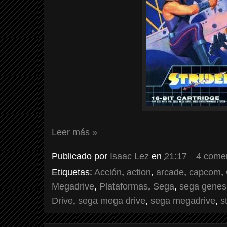
Leer más »
Publicado por
Isaac Lez
en
21:17
4 come
Etiquetas:
Acción
,
action
,
arcade
,
capcom
,
Megadrive
,
Plataformas
,
Sega
,
sega genes
Drive
,
sega mega drive
,
sega megadrive
,
s