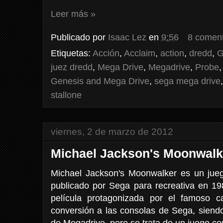
Leer más »
Publicado por
Isaac Lez
en
9:56
8 coment
Etiquetas:
Acción
,
Acclaim
,
action
,
dredd
,
G
juez dredd
,
Mega Drive
,
Megadrive
,
Probe
Genesis and Mega Drive
,
sega mega drive
stallone
viernes, 2 de marzo de 2012
Michael Jackson's Moonwalk
Michael Jackson's Moonwalker es un jue
publicado por Sega para recreativa en 
película protagonizada por el famoso c
conversión a las consolas de Sega, siendo
de Megadrive, pero se trata de un juego co