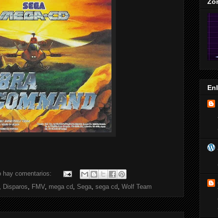
Zo
En
 hay comentarios:
,
Disparos
,
FMV
,
mega cd
,
Sega
,
sega cd
,
Wolf Team