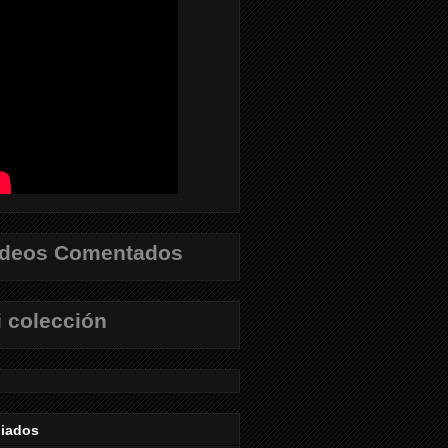
ídeos Comentados
 colección
liados