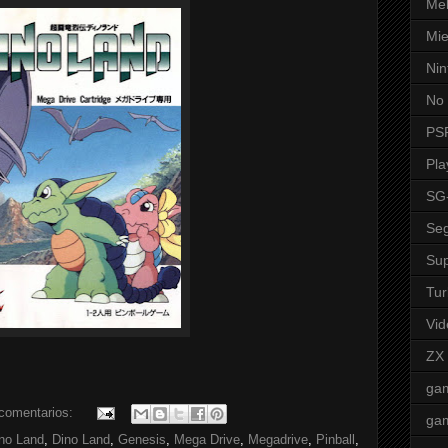
Mel
Mie
Nin
No 
PS
Pla
SG
Seg
Sup
Tur
Vid
ZX
ga
comentarios:
ga
no Land
,
Dino Land
,
Genesis
,
Mega Drive
,
Megadrive
,
Pinball
,