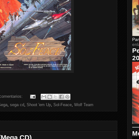
Par
enl
Pe
2
comentarios:
Sega
,
sega cd
,
Shoot 'em Up
,
Sol-Feace
,
Wolf Team
Me
 (Mega CD)