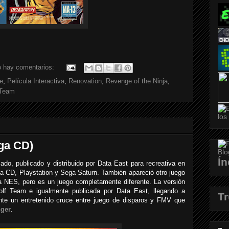
 hay comentarios:
e
,
Película Interactiva
,
Renovation
,
Revenge of the Ninja
,
Team
ga CD)
Ín
o, publicado y distribuido por Data East para recreativa en
a CD, Playstation y Sega Saturn. También apareció otro juego
a NES, pero es un juego completamente diferente. La versión
f Team e igualmente publicada por Data East, llegando a
T
te un entretenido cruce entre juego de disparos y FMV que
ger
.