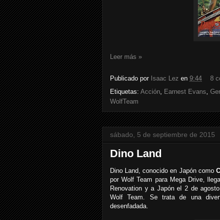
Leer más »
Publicado por
Isaac Lez
en
9:44
8 c
Etiquetas:
Acción
,
Earnest Evans
,
Ge
WolfTeam
sábado, 5 de septiembre de 2015
Dino Land
Dino Land, conocido en Japón como
C
por Wolf Team para Mega Drive, lleg
Renovation y a Japón el 2 de agosto
Wolf Team. Se trata de una divert
desenfadada.