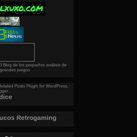
dice
rucos Retrogaming