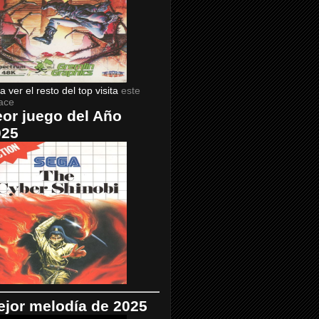
a ver el resto del top visita
este
ace
or juego del Año
025
jor melodía de 2025