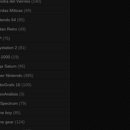
odía del Viernes
(140)
rdas Míticas
(49)
tendo 64
(95)
tan Retro
(49)
P
(75)
ystation 2
(81)
-1000
(19)
a Saturn
(95)
er Nintendo
(485)
boGrafx 16
(100)
eoAnálisis
(3)
 Spectrum
(79)
me boy
(85)
me gear
(124)