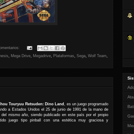
omentarios:
nesis
,
Mega Drive
,
Megadrive
,
Plataformas
,
Sega
,
Wolf Team
,
Si
Adq
Ata
hou Touryuu Retsuden: Dino Land
, es un juego programado
Bat
ando a Estados Unidos el 25 de junio de 1991 de la mano de
 del mismo año, siendo publicado en este país por el propio
Ga
ido juego tipo pinball con una estética muy graciosa y
Meg