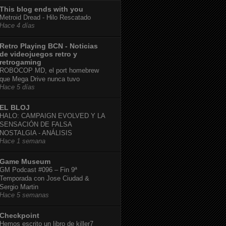
This blog ends with you
Metroid Dread - Hilo Rescatado
Hace 4 días
Retro Playing BCN - Noticias
de videojuegos retro y
retrogaming
ROBOCOP MD, el port homebrew
que Mega Drive nunca tuvo
Hace 5 días
EL BLOJ
HALO: CAMPAIGN EVOLVED Y LA
SENSACIÓN DE FALSA
NOSTALGIA - ANÁLISIS
Hace 1 semana
Game Museum
GM Podcast #096 – Fin 9ª
Temporada con Jose Ciudad &
Sergio Martin
Hace 5 semanas
Checkpoint
Hemos escrito un libro de killer7