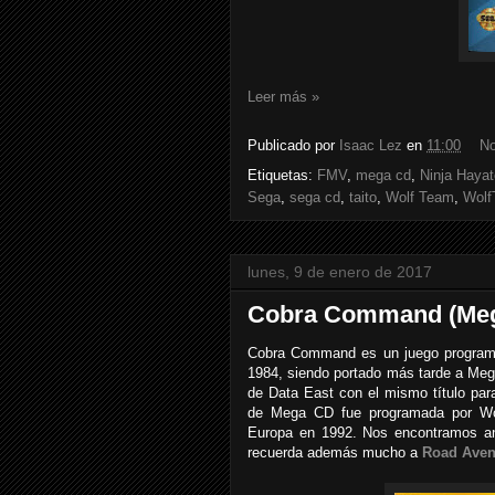
Leer más »
Publicado por
Isaac Lez
en
11:00
No
Etiquetas:
FMV
,
mega cd
,
Ninja Hayat
Sega
,
sega cd
,
taito
,
Wolf Team
,
Wolf
lunes, 9 de enero de 2017
Cobra Command (Me
Cobra Command es un juego programad
1984, siendo portado más tarde a Meg
de Data East con el mismo título par
de Mega CD fue programada por Wol
Europa en 1992. Nos encontramos an
recuerda además mucho a
Road Aven