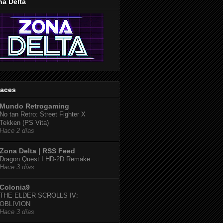
na Delta
laces
Mundo Retrogaming
No tan Retro: Street Fighter X
Tekken (PS Vita)
Hace 2 días
Zona Delta | RSS Feed
Dragon Quest I HD-2D Remake
Hace 3 días
Colonia9
THE ELDER SCROLLS IV:
OBLIVION
Hace 3 días